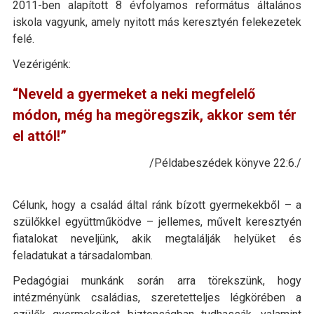
2011-ben alapított 8 évfolyamos református általános
iskola vagyunk, amely nyitott más keresztyén felekezetek
felé.
Vezérigénk:
“Neveld a gyermeket a neki megfelelő
módon, még ha megöregszik, akkor sem tér
el attól!”
/Példabeszédek könyve 22:6./
Célunk, hogy a család által ránk bízott gyermekekből – a
szülőkkel együttműködve – jellemes, művelt keresztyén
fiatalokat neveljünk, akik megtalálják helyüket és
feladatukat a társadalomban.
Pedagógiai munkánk során arra törekszünk, hogy
intézményünk családias, szeretetteljes légkörében a