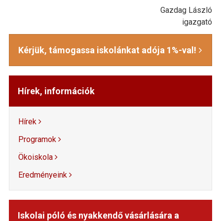
Gazdag László
igazgató
Kérjük, támogassa iskolánkat adója 1%-val!
Hírek, információk
Hírek
Programok
Ökoiskola
Eredményeink
Iskolai póló és nyakkendő vásárlására a