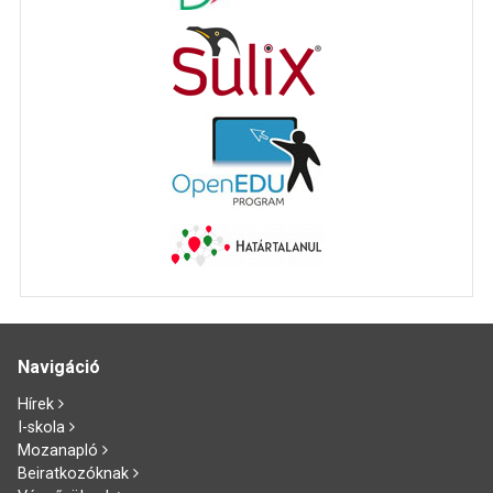
Navigáció
Hírek
I-skola
Mozanapló
Beiratkozóknak