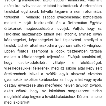
szülők gyermekeiket biztonságban tudhassák, valamint
számukra színvonalas oktatást biztosítsunk. A református
tanulókat egyházunk hitvalló tagjaivá, a nem református
tanulókat – vallásuk szabad gyakorlásának biztosítása
mellett – saját felekezetük és a Református Egyház
értékeinek megbecsülésére neveljük. Valljuk, hogy az
iskolának használható tudást kell átadnia, amihez olyan
készségeket, képességeket kell fejleszteni, amellyel a
tanulók tudnak alkalmazkodni a gyorsan változó világhoz.
Ebben fontos szempont a jogok tiszteletben tartása
mellett a kötelességek teljesítése. Elvárjuk tanulóinktól,
hogy cselekedeteikért vállalják a felelősséget,
viselkedésükkel feleljenek meg az iskola által képviselt
értékrendnek. Mivel a szülők egyik alapvető elvárása
gyermekük iskolába kerülésekor az, hogy a hat vagy nyolc
osztály elvégzése után megfelelő helyen tanuljon tovább,
ezért célunk, hogy az iskolában megszerzett tudás
megfelelő alap legyen a továbbhaladáshoz. Kérem, ismerje
meg iskolánkat!