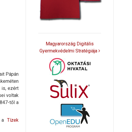
Magyarország Digitális
Gyermekvédelmi Stratégiája
yait Pápán
cskeméten
k
is, ezért
ei voltak
847-től a
t a
Tízek