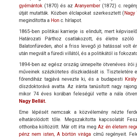
gyémántok
(1870) és az
Aranyember
(1872) c. regén
útját mutatták. Közben élclapokat szerkesztett (
Nagy 
megindította a
Hon
c. hírlapot.
1865-ben politikai karrierje is elindult, mert képvis
Határozati Párthoz csatlakozott, és életre szóló 
Balatonfüreden, ahol a friss levegő jó hatással volt
után megvált a füredi villától, és a politikától is fokoza
1894-ben az egész ország ünnepelte ötvenéves írói j
műveinek százkötetes díszkiadását is. Tiszteletére em
főrendiház tagjává nevezte ki, és a budapesti
Kirá
díszdoktorává avatta. Az iránta tanúsított nagy rajo
mikor 74 éves korában feleségül vette a nála ötven 
Nagy Bellát.
Eme lépését nemcsak a közvélemény nézte ferde
elhatárolódott tőle. Megszakította kapcsolatát Fes
otthonba költözött. Már ott írta meg
Az én életem regé
pénz nem isten, A börtön virága
című regényeit. Fel