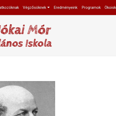
atkozóknak
Végzősöknek
Eredményeink
Programok
Ökoisk