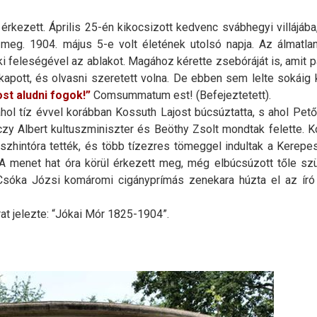
rkezett. Április 25-én kikocsizott kedvenc svábhegyi villájába
 meg. 1904. május 5-e volt életének utolsó napja. Az álmatlanu
 ki feleségével az ablakot. Magához kérette zsebóráját is, amit p
kapott, és olvasni szeretett volna. De ebben sem lelte sokáig 
st aludni fogok!”
Comsummatum est! (Befejeztetett).
hol tíz évvel korábban Kossuth Lajost búcsúztatta, s ahol Petőf
y Albert kultuszminiszter és Beöthy Zsolt mondtak felette. K
szhintóra tették, és több tízezres tömeggel indultak a Kerepe
. A menet hat óra körül érkezett meg, még elbúcsúzott tőle sz
sóka Józsi komáromi cigányprímás zenekara húzta el az ír
rat jelezte: “Jókai Mór 1825-1904”.