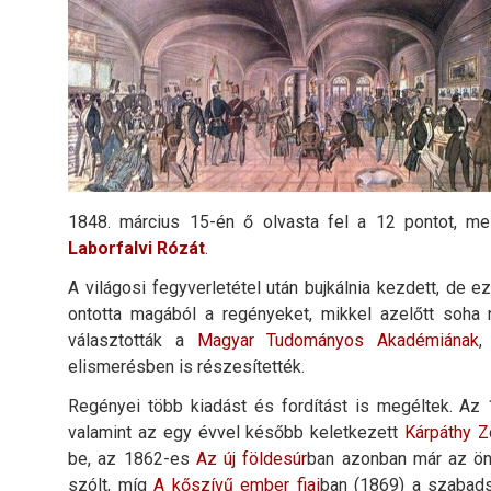
1848. március 15-én ő olvasta fel a 12 pontot, me
Laborfalvi Rózát
.
A világosi fegyverletétel után bujkálnia kezdett, de e
ontotta magából a regényeket, mikkel azelőtt soha n
választották a
Magyar Tudományos Akadémiának
elismerésben is részesítették.
Regényei több kiadást és fordítást is megéltek. Az
valamint az egy évvel később keletkezett
Kárpáthy Z
be, az 1862-es
Az új földesúr
ban azonban már az önk
szólt, míg
A kőszívű ember fiai
ban (1869) a szabads