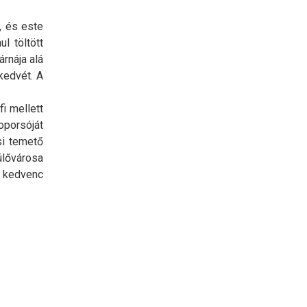
, és este
l töltött
árnája alá
kedvét. A
i mellett
oporsóját
si temető
ülővárosa
ó kedvenc