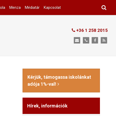
ola
Menza
Médiatár
Kapcsolat
+36 1 258 2015
Kérjük, támogassa iskolánkat
adója 1%-val!
Hírek, információk