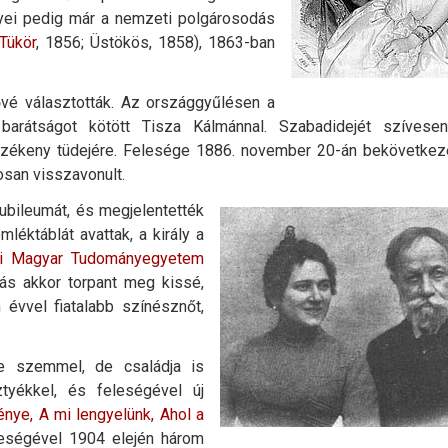
yei pedig már a nemzeti polgárosodás
Tükör
, 1856; Üstökös, 1858), 1863-ban
elővé választották. Az országgyűlésen a
barátságot kötött Tisza Kálmánnal. Szabadidejét szívesen
 érzékeny tüdejére. Felesége 1886. november 20-án bekövetkeze
tosan visszavonult.
ubileumát, és megjelentették
léktáblát avattak, a király a
lyi Magyar Tudományegyetem
ngás akkor torpant meg kissé,
évvel fiatalabb színésznőt,
 szemmel, de családja is
ztyékkel, és feleségével új
nye, A mi lengyelünk, Ahol a
eségével 1904 elején három