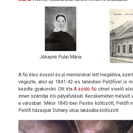
Jókayné Pulai Mária
A fiú éles ésszel és jó memóriával lett megáldva, ezért 
végezte, ahol az 1841-42-es tanévben Petőfivel is 
kezdte gyakorolni. Ott írta
A zsidó fiú
címet viselő els
innen számítja írói pályafutását. Kecskeméten mélyült 
a városban. Mikor 1845-ben Pestre költözött, Petőfi má
Petőfi házaspár Dohány utcai lakásába költözött.