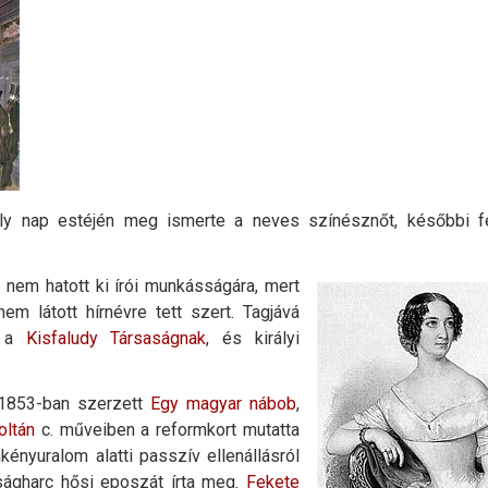
ly nap estéjén meg ismerte a neves színésznőt, későbbi f
z nem hatott ki írói munkásságára, mert
em látott hírnévre tett szert. Tagjává
, a
Kisfaludy Társaságnak
, és királyi
 1853-ban szerzett
Egy magyar nábob
,
oltán
c. műveiben a reformkort mutatta
ényuralom alatti passzív ellenállásról
ágharc hősi eposzát írta meg.
Fekete