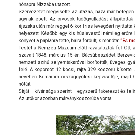
hónapra Nizzába utazott.
Szervezetét megviselte az utazás, haza már betegen é
ágynak esett. Az orvosok tüdőgyulladást állapítottak
éjszaka után már reggel 6-kor friss levegőért nyittatta
helyezett. Később egy kis húslevestől némileg erőre 
könyvet a paplanra tette, balra fordult, s mondta:
“És mo
Testét a Nemzeti Múzeum előtt ravatalozták fel. Ott, a
szavalt 1848. március 15-én. Búcsúbeszédet Berzevicz
nemzeti színű selyemtakaróval borították, üveges gyá
felé. A koporsót 12 kocsi, rajta 329 koszorú kísérte
nevében Komárom országgyűlési képviselője, majd C
nótáit.
Sírját – kívánsága szerint – egyszerű fakereszt és feli
Az utókor azonban márványkoszorúba vonta.