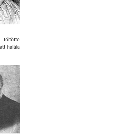
 töltötte
tt halála