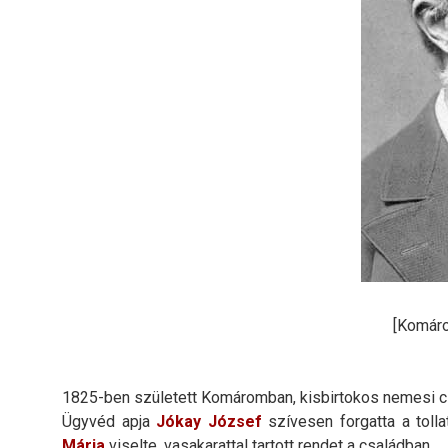
[Komáro
1825-ben született Komáromban, kisbirtokos nemesi c
Ügyvéd apja
Jókay József
szívesen forgatta a tollat
Mária
viselte, vasakarattal tartott rendet a családban.