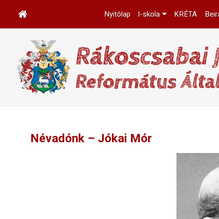
Nyitólap
I-skola
KRÉTA
Beir
Névadónk – Jókai Mór