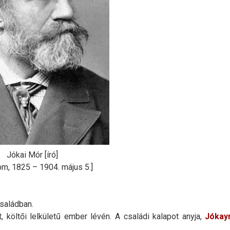
Jókai Mór [író]
m, 1825 – 1904. május 5.]
saládban.
, költői lelkületű ember lévén. A családi kalapot anyja,
Jókay