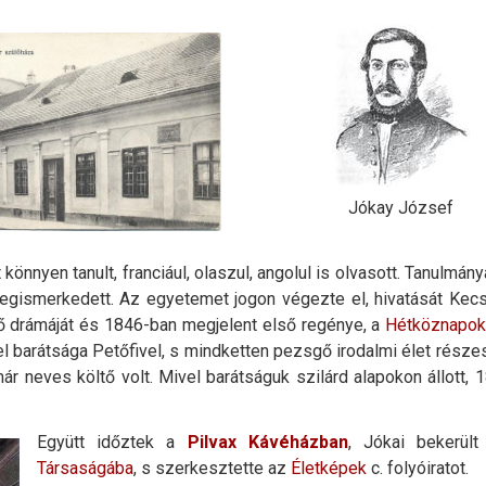
Jókay József
könnyen tanult, franciául, olaszul, angolul is olvasott. Tanulmán
megismerkedett. Az egyetemet jogon végezte el, hivatását Ke
ő drámáját és 1846-ban megjelent első regénye, a
Hétköznapo
el barátsága Petőfivel, s mindketten pezsgő irodalmi élet részes
r neves költő volt. Mivel barátságuk szilárd alapokon állott, 1
Együtt időztek a
Pilvax Kávéházban
, Jókai bekerül
Társaságába
, s szerkesztette az
Életképek
c. folyóiratot.