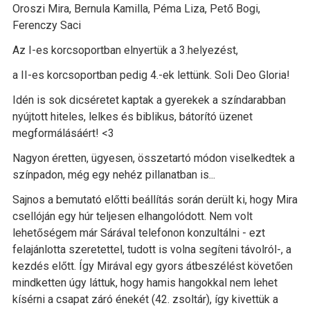
Oroszi Mira, Bernula Kamilla, Péma Liza, Pető Bogi,
Ferenczy Saci
Az I-es korcsoportban elnyertük a 3.helyezést,
a II-es korcsoportban pedig 4.-ek lettünk. Soli Deo Gloria!
Idén is sok dicséretet kaptak a gyerekek a színdarabban
nyújtott hiteles, lelkes és biblikus, bátorító üzenet
megformálásáért! <3
Nagyon éretten, ügyesen, összetartó módon viselkedtek a
színpadon, még egy nehéz pillanatban is...
Sajnos a bemutató előtti beállítás során derült ki, hogy Mira
csellóján egy húr teljesen elhangolódott. Nem volt
lehetőségem már Sárával telefonon konzultálni - ezt
felajánlotta szeretettel, tudott is volna segíteni távolról-, a
kezdés előtt. Így Mirával egy gyors átbeszélést követően
mindketten úgy láttuk, hogy hamis hangokkal nem lehet
kísérni a csapat záró énekét (42. zsoltár), így kivettük a