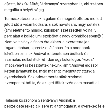
díjazta, köztük Mirát, "édesanya" szerepben is, aki szépen
megállta a helyét végig.
Természetesen a sok izgalom és megmérettetés mellett
jutott idő a vidámkodásra, a sok nevetésre, nagy sétákra
(ami életmentő mindig, különben szétszedték volna 5
perc alatt a kollégiumi szobákat a nagy örömködésben😄 )
Nem volt hiány a finom ételekben, a szeretetteljes
fogadtatásban, a precíz ellátásban, és a sooooook
kávében, aminek Andival rettenetesen örültünk és
számolás nélkül ittuk 😄 Idén egy különleges "vizes"
imaösvényt is készítettek nekünk, amit Andival először
ketten járhattunk be, majd másnap megmutathattunk a
gyerekeknek. Sok ötletet merítettünk szakmai
szempontokból is, és az igei töltekezés sem maradt el.
Hálásan köszönöm Szentiványi Andinak a
beszélgetéseket, a kísérést, a támogatást, a gyerekek felé