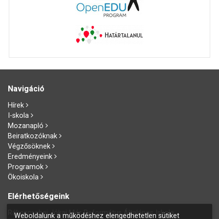
Navigáció
Hírek
I-skola
Mozanapló
Beiratkozóknak
Végzősöknek
Eredményeink
Programok
Ökoiskola
Elérhetőségeink
Rákoscsabai Jókai Mór Református Általános Iskola
Weboldalunk a működéshez elengedhetetlen sütiket