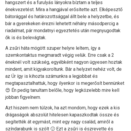
hangszert és a furulyás lányokra bíztam a teljes
énekvezetést. Mira a hangjával erősítette azt. Elképesztő
bátorággal és határozottsággal állt bele a helyzetbe, és
bár a gyerekeken érezni lehetett néhány másodpercig a
riadalmat, pár mondatnyi egyeztetés után megnyugodtak
ők is és belevágtak.
A zsűri háta mögött szuper helyre leltem, így a
szemkontaktus megmaradt végig velük. Erre csak a 2
éneknél volt szükség, egyébként nagyon ügyesen hoztak
mindent, amit kigyakoroltunk. Bár a helyzet nehéz volt, de
az Úr így is kihozta számunkra a legjobbat és
megtapasztalhattuk, hogy ilyenkor is megerősít bennünket
😍 Én pedig tanultam belőle, hogy legközelebb mire kell
jobban figyelnem.
Azt hiszem nem túlzok, ha azt mondom, hogy ezek a kis
drágaságok abszolút hitelesen kapaszkodtak össze és
segítették át egymást, mint egy nagy család, amiről a
színdarabunk is szólt 🙂 Ezt a zsűri is észrevette és