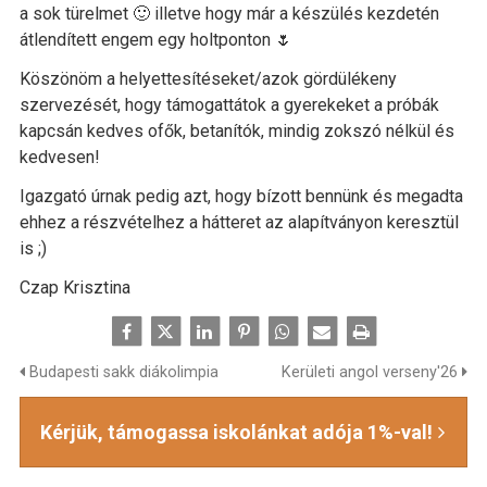
a sok türelmet 🙂 illetve hogy már a készülés kezdetén
átlendített engem egy holtponton 🌷
Köszönöm a helyettesítéseket/azok gördülékeny
szervezését, hogy támogattátok a gyerekeket a próbák
kapcsán kedves ofők, betanítók, mindig zokszó nélkül és
kedvesen!
Igazgató úrnak pedig azt, hogy bízott bennünk és megadta
ehhez a részvételhez a hátteret az alapítványon keresztül
is ;)
Czap Krisztina
Budapesti sakk diákolimpia
Kerületi angol verseny'26
Kérjük, támogassa iskolánkat adója 1%-val!