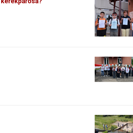
l kerékpárosa?