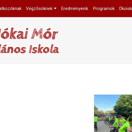
atkozóknak
Végzősöknek
Eredményeink
Programok
Ökoisk