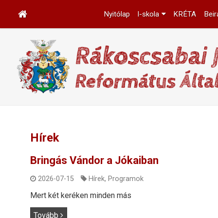
Nyitólap
I-skola
KRÉTA
Beir
Hírek
Bringás Vándor a Jókaiban
2026-07-15
Hírek
,
Programok
Mert két keréken minden más
Tovább