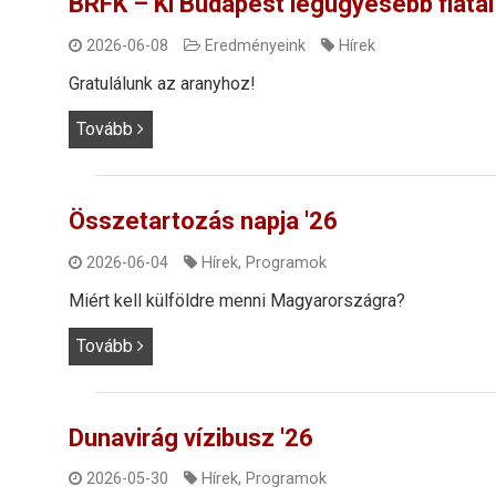
BRFK – Ki Budapest legügyesebb fiata
2026-06-08
Eredményeink
Hírek
Gratulálunk az aranyhoz!
Tovább
Összetartozás napja '26
2026-06-04
Hírek
,
Programok
Miért kell külföldre menni Magyarországra?
Tovább
Dunavirág vízibusz '26
2026-05-30
Hírek
,
Programok