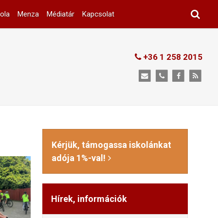
ola
Menza
Médiatár
Kapcsolat
+36 1 258 2015
Kérjük, támogassa iskolánkat
adója 1%-val!
Hírek, információk