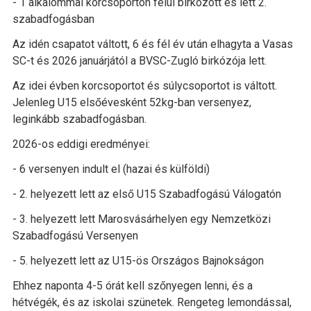
- 1 alkalommal korcsoporton felül birkózott és lett 2.
szabadfogásban
Az idén csapatot váltott, 6 és fél év után elhagyta a Vasas
SC-t és 2026 januárjától a BVSC-Zugló birkózója lett.
Az idei évben korcsoportot és súlycsoportot is váltott.
Jelenleg U15 elsőévesként 52kg-ban versenyez,
leginkább szabadfogásban.
2026-os eddigi eredményei:
- 6 versenyen indult el (hazai és külföldi)
- 2. helyezett lett az első U15 Szabadfogású Válogatón
- 3. helyezett lett Marosvásárhelyen egy Nemzetközi
Szabadfogású Versenyen
- 5. helyezett lett az U15-ös Országos Bajnokságon
Ehhez naponta 4-5 órát kell szőnyegen lenni, és a
hétvégék, és az iskolai szünetek. Rengeteg lemondással,