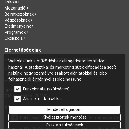
I-skola
Mozanapló
Beiratkozóknak
Végzősöknek
Eredményeink
Programok
Ökoiskola
Elérhetőségeink
Rákoscsabai Jókai Mór Református Általános Iskola
Weboldalunk a működéshez elengedhetetlen sütiket
használ. A statisztikai és marketing sütik elfogadása segít
Cím:
1171 Budapest, Szánthó Géza u. 60.
nekünk, hogy személyre szabott ajánlatokkal és jobb
Tel:
+36 1 258 2015
felhasználói élménnyel szolgálhassunk.
E
-mail:
info@jokaim.edu.hu
Funkcionális (szükséges)
Igazgató:
Gazdag László
OM azonosító:
201632
Analitikai, statisztikai
Kövess bennünket Facebookon is!
Mindet elfogadom
Kiválasztottak mentése
Rákoscsabai Jókai Mór Református Általános Iskola
Csak a szükségesek
Copyright ©2026 Rákoscsabai Jókai Mór Református Általános