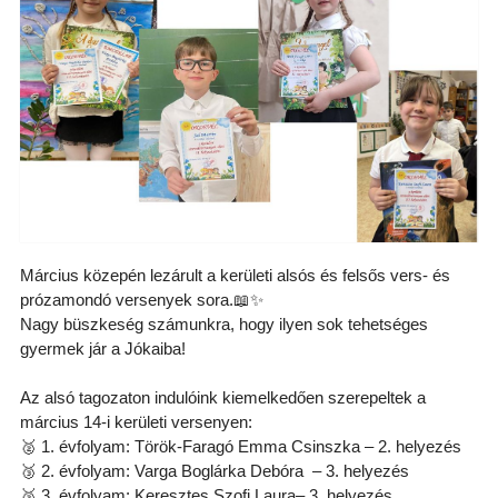
Március közepén lezárult a kerületi alsós és felsős vers- és
prózamondó versenyek sora.
📖
✨
Nagy büszkeség számunkra, hogy ilyen sok tehetséges
gyermek jár a Jókaiba!
Az alsó tagozaton indulóink kiemelkedően szerepeltek a
március 14-i kerületi versenyen:
🥈
1. évfolyam: Török-Faragó Emma Csinszka – 2. helyezés
🥉
2. évfolyam: Varga Boglárka Debóra – 3. helyezés
🥉
3. évfolyam: Keresztes Szofi Laura– 3. helyezés