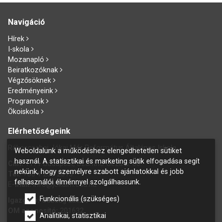
Navigáció
Hírek
I-skola
Mozanapló
Beiratkozóknak
Végzősöknek
Eredményeink
Programok
Ökoiskola
Elérhetőségeink
Rákoscsabai Jókai Mór Református Általános Iskola
Weboldalunk a működéshez elengedhetetlen sütiket
használ. A statisztikai és marketing sütik elfogadása segít
Cím:
1171 Budapest, Szánthó Géza u. 60.
nekünk, hogy személyre szabott ajánlatokkal és jobb
Tel:
+36 1 258 2015
felhasználói élménnyel szolgálhassunk.
E
-mail:
info@jokaim.edu.hu
Funkcionális (szükséges)
Igazgató:
Gazdag László
OM azonosító:
201632
Analitikai, statisztikai