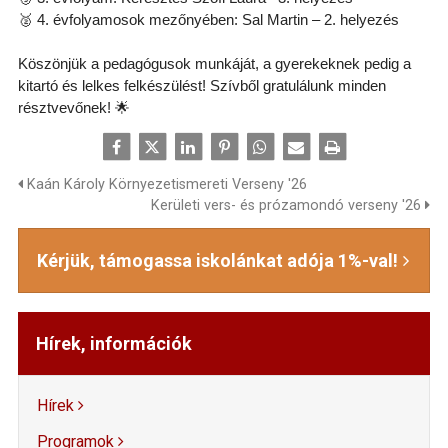
🥈
4. évfolyamosok mezőnyében: Sal Martin – 2. helyezés
Köszönjük a pedagógusok munkáját, a gyerekeknek pedig a
kitartó és lelkes felkészülést! Szívből gratulálunk minden
résztvevőnek!
🌟
Kaán Károly Környezetismereti Verseny '26
Kerületi vers- és prózamondó verseny '26
Kérjük, támogassa iskolánkat adója 1%-val!
Hírek, információk
Hírek
Programok