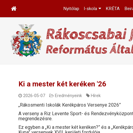
Nyitólap
I-skola
KRÉTA
Beir
Ki a mester két keréken '26
2026-05-07
Eredményeink
Hírek
„Rákosmenti Iskolák Kerékpáros Versenye 2026”
A verseny a Riz Levente Sport- és Rendezvényközpont
megrendezésre.
Ez egyben a „Ki a mester két keréken?” és a „Kerékpár
Kupa” versenyek XVII. kerületi fordulója.