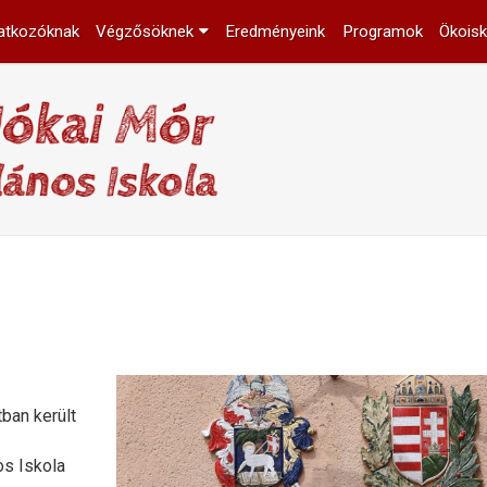
atkozóknak
Végzősöknek
Eredményeink
Programok
Ökoisk
ban került
os Iskola