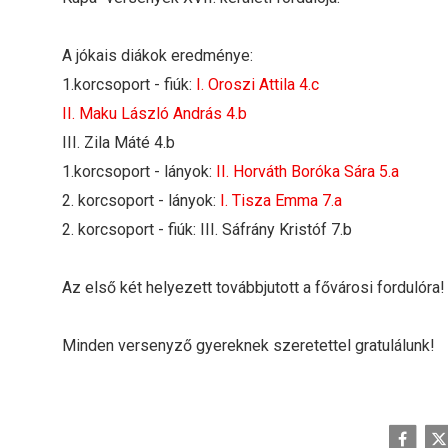
A jókais diákok eredménye:
1.korcsoport - fiúk:
I. Oroszi Attila 4.c
II. Maku László András 4.b
III. Zila Máté 4.b
1.korcsoport - lányok:
II. Horváth Boróka Sára 5.a
2. korcsoport - lányok:
I. Tisza Emma 7.a
2. korcsoport - fiúk: III. Sáfrány Kristóf 7.b
Az első két helyezett továbbjutott a fővárosi fordulóra!
Minden versenyző gyereknek szeretettel gratulálunk!