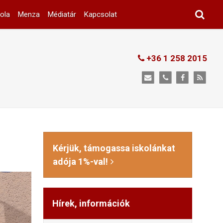
ola
Menza
Médiatár
Kapcsolat
+36 1 258 2015
Kérjük, támogassa iskolánkat
adója 1%-val!
Hírek, információk