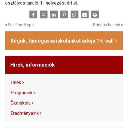
osztályos tanuló III. helyezést ért el.
Suli Foci Kupa
Bringás bajnok
Kérjük, támogassa iskolánkat adója 1%-val!
Hírek, információk
Hírek
Programok
Ökoiskola
Eredményeink