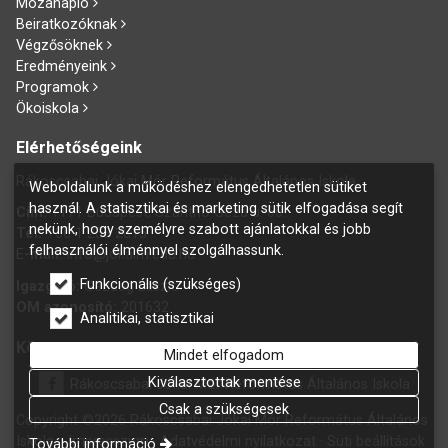
Mozanapló
Beiratkozóknak
Végzősöknek
Eredményeink
Programok
Ökoiskola
Elérhetőségeink
Rákoscsabai Jókai Mór Református Általános Iskola
Weboldalunk a működéshez elengedhetetlen sütiket
használ. A statisztikai és marketing sütik elfogadása segít
Cím:
1171 Budapest, Szánthó Géza u. 60.
nekünk, hogy személyre szabott ajánlatokkal és jobb
Tel:
+36 1 258 2015
felhasználói élménnyel szolgálhassunk.
E
-mail:
info@jokaim.edu.hu
Funkcionális (szükséges)
Igazgató:
Gazdag László
OM azonosító:
201632
Analitikai, statisztikai
Kövess bennünket Facebookon is!
Mindet elfogadom
Kiválasztottak mentése
Rákoscsabai Jókai Mór Református Általános Iskola
Csak a szükségesek
Copyright ©2026 Rákoscsabai Jókai Mór Református Általános
Iskola.
Impresszum
Adatvédelmi nyilatkozat
Süti beállítások
További információ