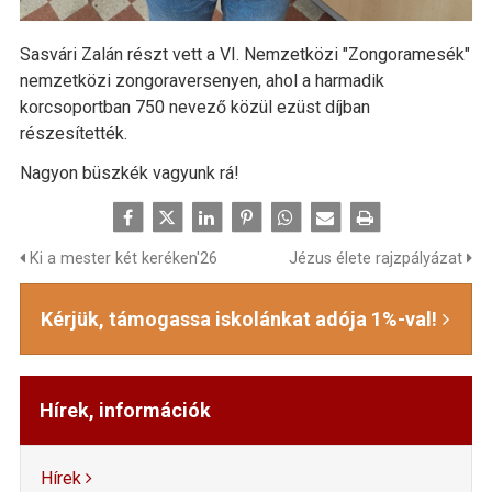
Sasvári Zalán részt vett a VI. Nemzetközi "Zongoramesék"
nemzetközi zongoraversenyen, ahol a harmadik
korcsoportban 750 nevező közül ezüst díjban
részesítették.
Nagyon büszkék vagyunk rá!
Ki a mester két keréken'26
Jézus élete rajzpályázat
Kérjük, támogassa iskolánkat adója 1%-val!
Hírek, információk
Hírek