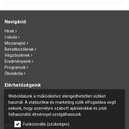
Navigáció
Hírek
I-skola
Mozanapló
Beiratkozóknak
Végzősöknek
Eredményeink
Programok
Ökoiskola
Elérhetőségeink
Rákoscsabai Jókai Mór Református Általános Iskola
Weboldalunk a működéshez elengedhetetlen sütiket
használ. A statisztikai és marketing sütik elfogadása segít
Cím:
1171 Budapest, Szánthó Géza u. 60.
nekünk, hogy személyre szabott ajánlatokkal és jobb
Tel:
+36 1 258 2015
felhasználói élménnyel szolgálhassunk.
E
-mail:
info@jokaim.edu.hu
Funkcionális (szükséges)
Igazgató:
Gazdag László