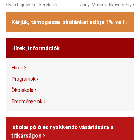
Ki a bajnok két keréken?
Zrínyi Matematikaverseny
Kérjük, támogassa iskolánkat adója 1%-val!
Hírek, információk
Hírek
Programok
Ökoiskola
Eredményeink
Iskolai póló és nyakkendő vásárlására a
titkárságon