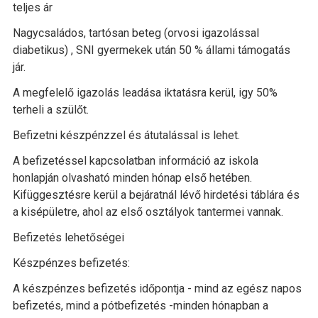
teljes ár
Nagycsaládos, tartósan beteg (orvosi igazolással
diabetikus) , SNI gyermekek után 50 % állami támogatás
jár.
A megfelelő igazolás leadása iktatásra kerül, igy 50%
terheli a szülőt.
Befizetni készpénzzel és átutalással is lehet.
A befizetéssel kapcsolatban információ az iskola
honlapján olvasható minden hónap első hetében.
Kifüggesztésre kerül a bejáratnál lévő hirdetési táblára és
a kisépületre, ahol az első osztályok tantermei vannak.
Befizetés lehetőségei
Készpénzes befizetés:
A készpénzes befizetés időpontja - mind az egész napos
befizetés, mind a pótbefizetés -minden hónapban a