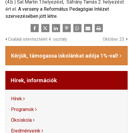
(4.b ) Sal Martin 1.helyezést, Sáfrány Tamás 2. helyezést
ért el.
A verseny a Református Pedagógiai Intézet
szervezésében jött létre.
Családi istentisztelet 4. osztály
Október 23.
Kérjük, támogassa iskolánkat adója 1%-val!
Hírek, információk
Hírek
Programok
Ökoiskola
Eredményeink