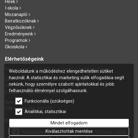
Hírek
I-skola
Mozanapló
Beiratkozóknak
Végzősöknek
Eredményeink
Programok
Ökoiskola
Elérhetőségeink
Rákoscsabai Jókai Mór Református Általános Iskola
Weboldalunk a működéshez elengedhetetlen sütiket
használ. A statisztikai és marketing sütik elfogadása segít
Cím:
1171 Budapest, Szánthó Géza u. 60.
nekünk, hogy személyre szabott ajánlatokkal és jobb
Tel:
+36 1 258 2015
felhasználói élménnyel szolgálhassunk.
E
-mail:
info@jokaim.edu.hu
Funkcionális (szükséges)
Igazgató:
Gazdag László
OM azonosító:
201632
Analitikai, statisztikai
Kövess bennünket Facebookon is!
Mindet elfogadom
Kiválasztottak mentése
Rákoscsabai Jókai Mór Református Általános Iskola