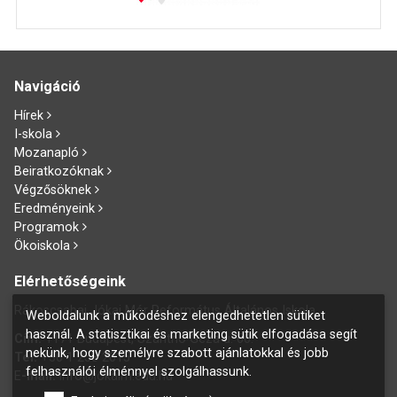
Navigáció
Hírek
I-skola
Mozanapló
Beiratkozóknak
Végzősöknek
Eredményeink
Programok
Ökoiskola
Elérhetőségeink
Rákoscsabai Jókai Mór Református Általános Iskola
Weboldalunk a működéshez elengedhetetlen sütiket
használ. A statisztikai és marketing sütik elfogadása segít
Cím:
1171 Budapest, Szánthó Géza u. 60.
nekünk, hogy személyre szabott ajánlatokkal és jobb
Tel:
+36 1 258 2015
felhasználói élménnyel szolgálhassunk.
E
-mail:
info@jokaim.edu.hu