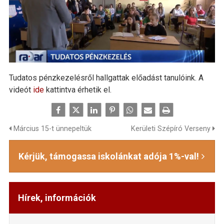
Tudatos pénzkezelésről hallgattak előadást tanulóink. A
videót
ide
kattintva érhetik el.
Március 15-t ünnepeltük
Kerületi Szépíró Verseny
Kérjük, támogassa iskolánkat adója 1%-val!
Hírek, információk