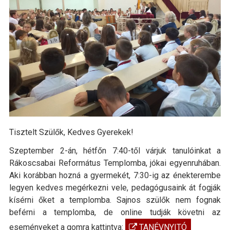
Tisztelt Szülők, Kedves Gyerekek!
Szeptember 2-án, hétfőn 7:40-től várjuk tanulóinkat a
Rákoscsabai Református Templomba, jókai egyenruhában.
Aki korábban hozná a gyermekét, 7:30-ig az énekterembe
legyen kedves megérkezni vele, pedagógusaink át fogják
kísérni őket a templomba. Sajnos szülők nem fognak
beférni a templomba, de online tudják követni az
eseményeket a gomra kattintva:
TANÉVNYITÓ