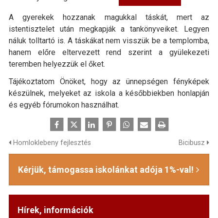
A gyerekek hozzanak magukkal táskát, mert az
istentisztelet után megkapják a tankönyveiket. Legyen
náluk tolltartó is. A táskákat nem visszük be a templomba,
hanem előre eltervezett rend szerint a gyülekezeti
teremben helyezzük el őket.
Tájékoztatom Önöket, hogy az ünnepségen fényképek
készülnek, melyeket az iskola a későbbiekben honlapján
és egyéb fórumokon használhat.
Homloklebeny fejlesztés
Bicibusz
Kérjük, támogassa iskolánkat adója 1%-val!
Hírek, információk