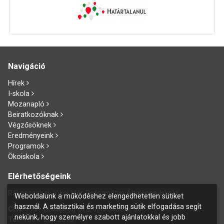
Navigáció
Hírek
I-skola
Mozanapló
Beiratkozóknak
Végzősöknek
Eredményeink
Programok
Ökoiskola
Elérhetőségeink
Rákoscsabai Jókai Mór Református Általános Iskola
Weboldalunk a működéshez elengedhetetlen sütiket
használ. A statisztikai és marketing sütik elfogadása segít
Cím:
1171 Budapest, Szánthó Géza u. 60.
nekünk, hogy személyre szabott ajánlatokkal és jobb
Tel:
+36 1 258 2015