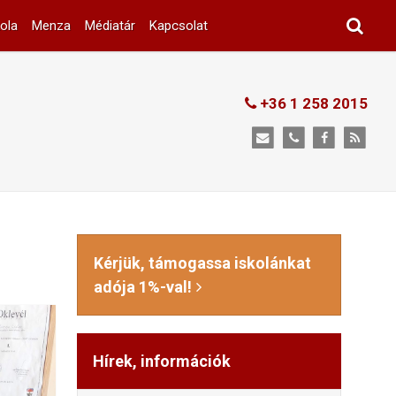
ola
Menza
Médiatár
Kapcsolat
+36 1 258 2015
Kérjük, támogassa iskolánkat
adója 1%-val!
Hírek, információk