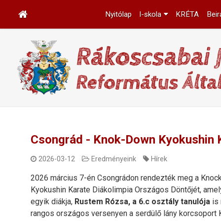
Nyitólap
I-skola
KRÉTA
Beir
Csongrád - Knok-Down Kyokushin K
2026-03-12
Eredményeink
Hírek
2026 március 7-én Csongrádon rendezték meg a Kno
Kyokushin Karate Diákolimpia Országos Döntőjét, amel
egyik diákja,
Rustem Rózsa, a 6.c osztály tanulója
is 
rangos országos versenyen a serdülő lány korcsoport