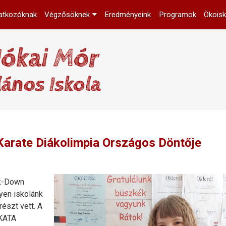
atkozóknak
Végzősöknek
Eredményeink
Programok
Ökoisk
arate Diákolimpia Országos Döntője
ck-Down
yen iskolánk
részt vett. A
 KATA