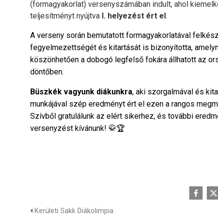
(formagyakorlat) versenyszámában indult, ahol kiemel
teljesítményt nyújtva
I. helyezést ért el
.
A verseny során bemutatott formagyakorlatával felkész
fegyelmezettségét és kitartását is bizonyította, amely
köszönhetően a dobogó legfelső fokára állhatott az o
döntőben.
Büszkék vagyunk diákunkra
, aki szorgalmával és kita
munkájával szép eredményt ért el ezen a rangos megm
Szívből gratulálunk az elért sikerhez, és további ered
versenyzést kívánunk! 🥋🏆
Kerületi Sakk Diákolimpia