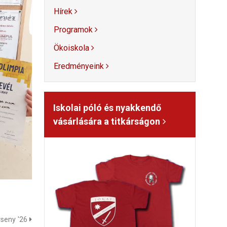
Hírek
Programok
Ökoiskola
Eredményeink
Iskolai póló és nyakkendő
vásárlására a titkárságon
rseny '26