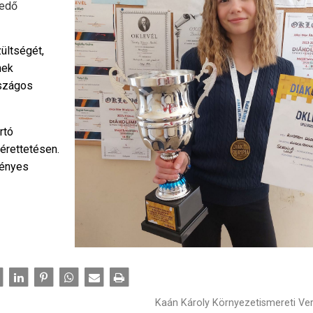
kedő
ültségét,
nek
rszágos
rtó
érettetésen.
ményes
Kaán Károly Környezetismereti Ve