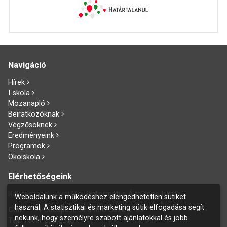
Navigáció
Hírek
I-skola
Mozanapló
Beiratkozóknak
Végzősöknek
Eredményeink
Programok
Ökoiskola
Elérhetőségeink
Rákoscsabai Jókai Mór Református Általános Iskola
Weboldalunk a működéshez elengedhetetlen sütiket
használ. A statisztikai és marketing sütik elfogadása segít
Cím:
1171 Budapest, Szánthó Géza u. 60.
nekünk, hogy személyre szabott ajánlatokkal és jobb
Tel:
+36 1 258 2015