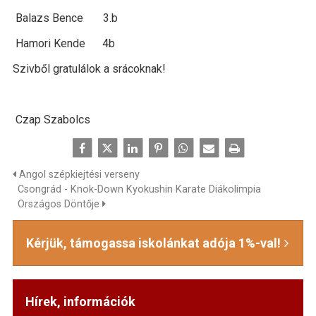
Balazs Bence 3.b
Hamori Kende 4b
Szivből gratulálok a srácoknak!
Czap Szabolcs
Angol szépkiejtési verseny
Csongrád - Knok-Down Kyokushin Karate Diákolimpia
Országos Döntője
Kérjük, támogassa iskolánkat adója 1%-val!
Hírek, információk