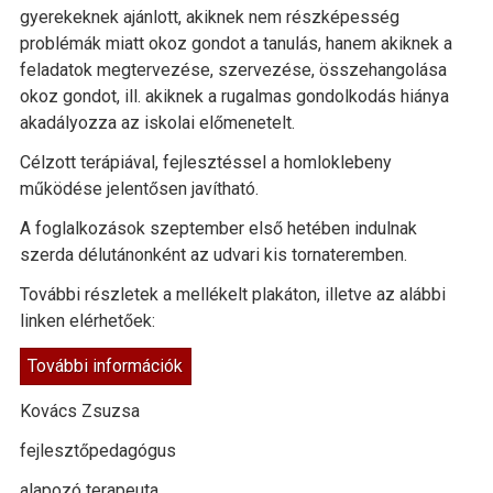
gyerekeknek ajánlott, akiknek nem részképesség
problémák miatt okoz gondot a tanulás, hanem akiknek a
feladatok megtervezése, szervezése, összehangolása
okoz gondot, ill. akiknek a rugalmas gondolkodás hiánya
akadályozza az iskolai előmenetelt.
Célzott terápiával, fejlesztéssel a homloklebeny
működése jelentősen javítható.
A foglalkozások szeptember első hetében indulnak
szerda délutánonként az udvari kis tornateremben.
További részletek a mellékelt plakáton, illetve az alábbi
linken elérhetőek:
További információk
Kovács Zsuzsa
fejlesztőpedagógus
alapozó terapeuta