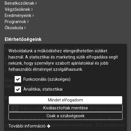
Beiratkozóknak
Végzősöknek
Eredményeink
Programok
Ökoiskola
Elérhetőségeink
Rákoscsabai Jókai Mór Református Általános Iskola
Weboldalunk a működéshez elengedhetetlen sütiket
használ. A statisztikai és marketing sütik elfogadása segít
Cím:
1171 Budapest, Szánthó Géza u. 60.
nekünk, hogy személyre szabott ajánlatokkal és jobb
Tel:
+36 1 258 2015
felhasználói élménnyel szolgálhassunk.
E
-mail:
info@jokaim.edu.hu
Funkcionális (szükséges)
Igazgató:
Gazdag László
OM azonosító:
201632
Analitikai, statisztikai
Kövess bennünket Facebookon is!
Mindet elfogadom
Kiválasztottak mentése
Rákoscsabai Jókai Mór Református Általános Iskola
Csak a szükségesek
Copyright ©2026 Rákoscsabai Jókai Mór Református Általános
Iskola.
Impresszum
Adatvédelmi nyilatkozat
Süti beállítások
További információ