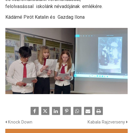
felolvasással iskolánk névadójának emlékére.
Kádárné Pirót Katalin és Gazdag Ilona
Knock Down
Kabala Rajzverseny