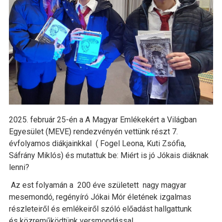
2025. február 25-én a A Magyar Emlékekért a Világban
Egyesület (MEVE) rendezvényén vettünk részt 7.
évfolyamos diákjainkkal ( Fogel Leona, Kuti Zsófia,
Sáfrány Miklós) és mutattuk be: Miért is jó Jókais diáknak
lenni?
Az est folyamán a 200 éve született nagy magyar
mesemondó, regényíró Jókai Mór életének izgalmas
részleteiről és emlékeiről szóló előadást hallgattunk
és közreműködtünk versmondással,