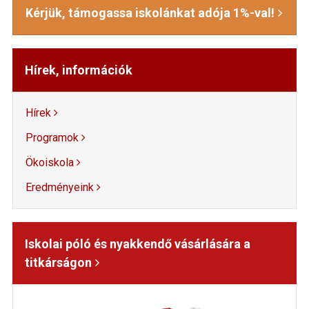
Kérjük, támogassa iskolánkat adója 1%-val!
Hírek, információk
Hírek
Programok
Ökoiskola
Eredményeink
Iskolai póló és nyakkendő vásárlására a
titkárságon