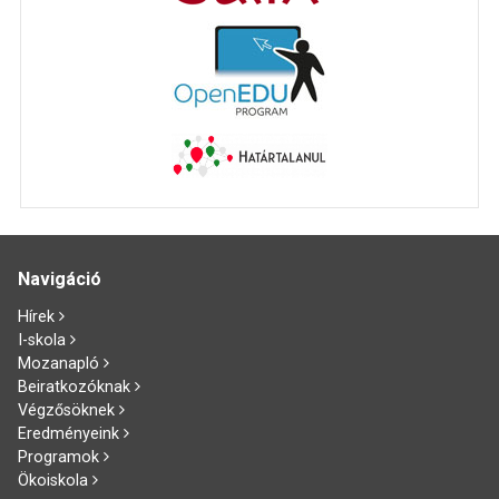
Navigáció
Hírek
I-skola
Mozanapló
Beiratkozóknak
Végzősöknek
Eredményeink
Programok
Ökoiskola