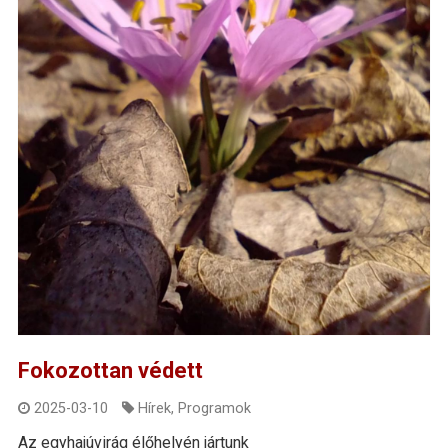
Fokozottan védett
2025-03-10
Hírek
,
Programok
Az egyhajúvirág élőhelyén jártunk