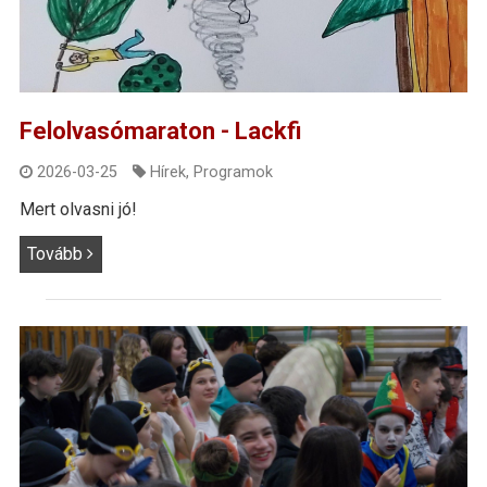
Felolvasómaraton - Lackfi
2026-03-25
Hírek
,
Programok
Mert olvasni jó!
Tovább