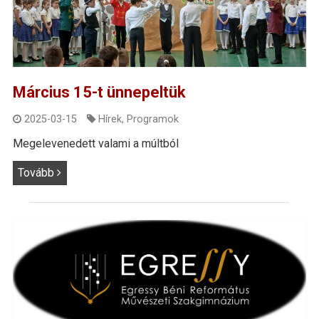
Március 15-t ünnepeltük
2025-03-15
Hírek
,
Programok
Megelevenedett valami a múltból
Tovább