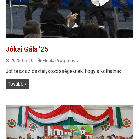
Jókai Gála '25
2025-05-10
Hírek
,
Programok
Jót tesz az osztályközösségeknek, hogy alkothatnak.
Tovább