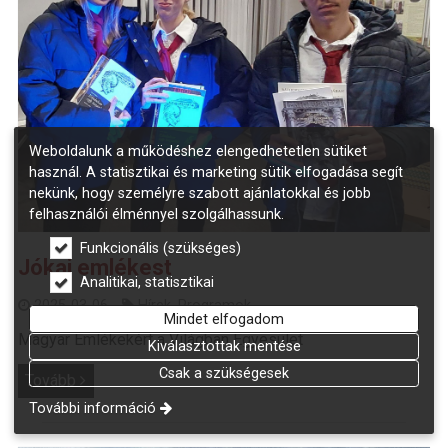
Weboldalunk a működéshez elengedhetetlen sütiket
használ. A statisztikai és marketing sütik elfogadása segít
nekünk, hogy személyre szabott ajánlatokkal és jobb
felhasználói élménnyel szolgálhassunk.
Funkcionális (szükséges)
Jókai emlékest
Analitikai, statisztikai
2025-03-06
Hírek
,
Programok
Mindet elfogadom
Magyar Emlékekért a Világban Egyesület
Kiválasztottak mentése
Csak a szükségesek
Tovább
További információ