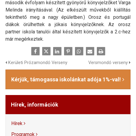
második évfolyam készített gyönyörű könyvjelzőket Varga
Melinda irányításával. (Az elkészült művekből kiállítás
tekinthető meg a nagy épületben.) Orosz és portugál
diákok örülhettek a jókais könyvjelzőknek. Az orosz
partner iskola tanulói által készített könyvjelzők a 2.c-hez
már megérkeztek.
Kerületi Prózamondó Verseny
Versmondó verseny
Kérjük, támogassa iskolánkat adója 1%-val!
Hírek, információk
Hírek
Programok