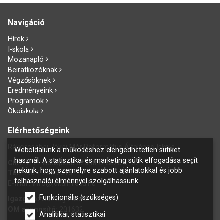
Navigáció
Hírek
I-skola
Mozanapló
Beiratkozóknak
Végzősöknek
Eredményeink
Programok
Ökoiskola
Elérhetőségeink
Rákoscsabai Jókai Mór Református Általános Iskola
Weboldalunk a működéshez elengedhetetlen sütiket
használ. A statisztikai és marketing sütik elfogadása segít
Cím:
1171 Budapest, Szánthó Géza u. 60.
nekünk, hogy személyre szabott ajánlatokkal és jobb
Tel:
+36 1 258 2015
felhasználói élménnyel szolgálhassunk.
E
-mail:
info@jokaim.edu.hu
Funkcionális (szükséges)
Igazgató:
Gazdag László
OM azonosító:
201632
Analitikai, statisztikai