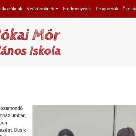
atkozóknak
Végzősöknek
Eredményeink
Programok
Ökoisk
 Prózamondó
imnáziumban,
esen
yezést, Dusik