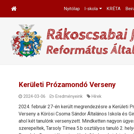
Nyitólap
I-skola
KRÉTA
Beir
Kerületi Prózamondó Verseny
2024-03-06
Eredményeink
Hírek
2024. február 27-én került megrendezésre a Kerületi
Verseny a Körösi Csoma Sándor Általános Iskola és G
ahol két tanulónk versenyzett. Mindketten nagyon ügy
szerepeltek, Tarsoly Tímea 5.b osztályos tanuló 2. hel