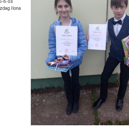
 5-6-os
azdag Ilona