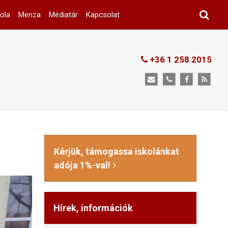
ola
Menza
Médiatár
Kapcsolat
+36 1 258 2015
Kérjük, támogassa iskolánkat
adója 1%-val!
Hírek, információk