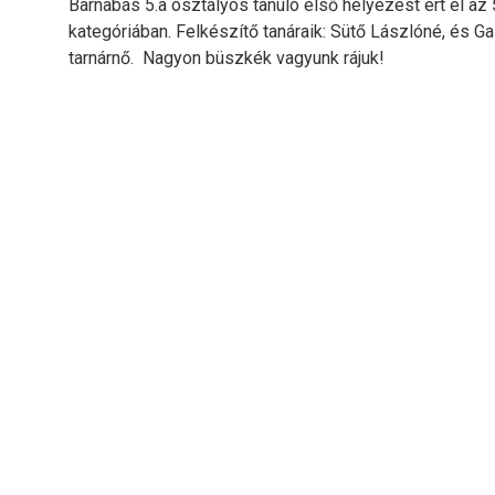
Barnabás 5.a osztályos tanuló első helyezést ért el az
kategóriában. Felkészítő tanáraik: Sütő Lászlóné, és G
tarnárnő. Nagyon büszkék vagyunk rájuk!