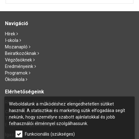
Navigáció
Hírek
I-skola
Mozanapló
Beiratkozóknak
Végzősöknek
Eredményeink
Programok
Ökoiskola
Elérhetőségeink
Rákoscsabai Jókai Mór Református Általános Iskola
Weboldalunk a működéshez elengedhetetlen sütiket
használ. A statisztikai és marketing sütik elfogadása segít
Cím:
1171 Budapest, Szánthó Géza u. 60.
nekünk, hogy személyre szabott ajánlatokkal és jobb
Tel:
+36 1 258 2015
felhasználói élménnyel szolgálhassunk.
E
-mail:
info@jokaim.edu.hu
Funkcionális (szükséges)
Igazgató:
Gazdag László