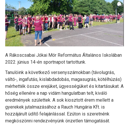
A Rákoscsabai Jókai Mór Református Általános Iskolában
2022. június 14-én sportnapot tartottunk.
Tanulóink a következő versenyszámokban (távolugrás,
váltó-, ingafutás, kislabdadobás, magasugrás, kötélhúzás)
mérhették össze erejüket, ügyességüket és kitartásukat. A
hőség ellenére a nap vidám hangulatban telt, kiváló
eredmények születtek. A sok kiosztott érem mellett a
gyerekek jutalmazásához a Rauch Hungária Kft. is
hozzájárult üdítő felajánlással. Ezúton is szeretnénk
megköszönni rendezvényünk önzetlen támogatását.