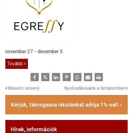
november 27. - december 3.
Tovább
Meseíró verseny
Nyolcadikosaink a templomban
Kérjük, támogassa iskolánkat adója 1%-val!
Hírek, információk