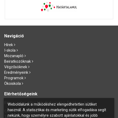
Navigáció
Hírek
I-skola
Mozanapló
Beiratkozóknak
Végzősöknek
Eredményeink
Programok
Ökoiskola
Elérhetőségeink
Rákoscsabai Jókai Mór Református Általános Iskola
Weboldalunk a működéshez elengedhetetlen sütiket
használ. A statisztikai és marketing sütik elfogadása segít
Cím:
1171 Budapest, Szánthó Géza u. 60.
nekünk, hogy személyre szabott ajánlatokkal és jobb
Tel:
+36 1 258 2015