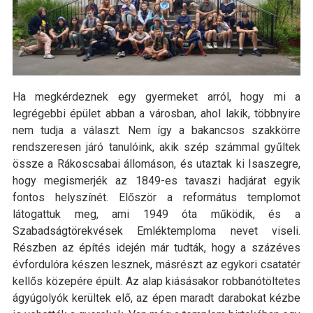
Ha megkérdeznek egy gyermeket arról, hogy mi a
legrégebbi épület abban a városban, ahol lakik, többnyire
nem tudja a választ. Nem így a bakancsos szakkörre
rendszeresen járó tanulóink, akik szép számmal gyűltek
össze a Rákoscsabai állomáson, és utaztak ki Isaszegre,
hogy megismerjék az 1849-es tavaszi hadjárat egyik
fontos helyszínét. Először a református templomot
látogattuk meg, ami 1949 óta működik, és a
Szabadságtörekvések Emléktemploma nevet viseli.
Részben az építés idején már tudták, hogy a százéves
évfordulóra készen lesznek, másrészt az egykori csatatér
kellős közepére épült. Az alap kiásásakor robbanótöltetes
ágyúgolyók kerültek elő, az épen maradt darabokat kézbe