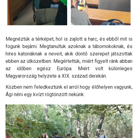
Megnéztük a térképet, hol is zajlott a harc, és ebből mit is
fogunk bejárni. Megtanultuk azoknak a tábornokoknak, és
híres katonáknak a neveit, akik döntő szerepet játszottak
ebben az ütközetben. Megértettük, miért figyelt ránk abban
az időben egész Európa. Miért volt különleges
Magyarország helyzete a XIX. század derekán.
Közben nem feledkeztünk el arról hogy élőhelyen vagyunk,
Ági néni egy kvízt rögtönzött nekünk.