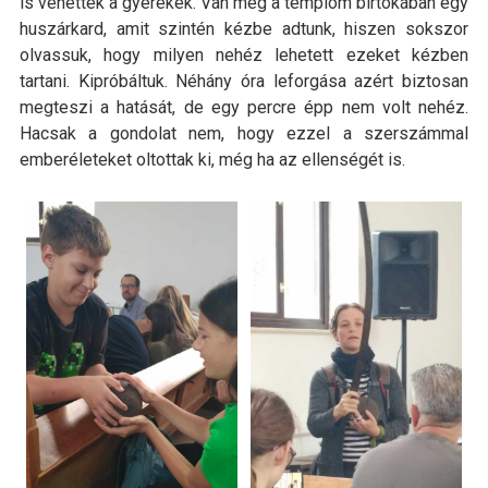
is vehették a gyerekek. Van még a templom birtokában egy
huszárkard, amit szintén kézbe adtunk, hiszen sokszor
olvassuk, hogy milyen nehéz lehetett ezeket kézben
tartani. Kipróbáltuk. Néhány óra leforgása azért biztosan
megteszi a hatását, de egy percre épp nem volt nehéz.
Hacsak a gondolat nem, hogy ezzel a szerszámmal
emberéleteket oltottak ki, még ha az ellenségét is.