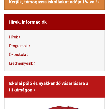
Kérjük, támogassa iskolánkat adója 1%-val!
Hírek, információk
Hírek
Programok
Ökoiskola
Eredményeink
Iskolai póló és nyakkendő vásárlására a
titkárságon