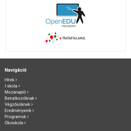
Navigáció
Hírek
I-skola
Mozanapló
Beiratkozóknak
Végzősöknek
Eredményeink
Programok
Ökoiskola