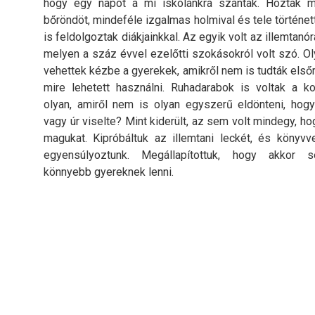
hogy egy napot a mi iskolánkra szántak. Hoztak 
bőröndöt, mindeféle izgalmas holmival és tele történet
is feldolgoztak diákjainkkal. Az egyik volt az illemtanó
melyen a száz évvel ezelőtti szokásokról volt szó. Ol
vehettek kézbe a gyerekek, amikről nem is tudták elsőr
mire lehetett használni. Ruhadarabok is voltak a k
olyan, amiről nem is olyan egyszerű eldönteni, hogy
vagy úr viselte? Mint kiderült, az sem volt mindegy, ho
magukat. Kipróbáltuk az illemtani leckét, és könyvv
egyensúlyoztunk. Megállapítottuk, hogy akkor s
könnyebb gyereknek lenni.