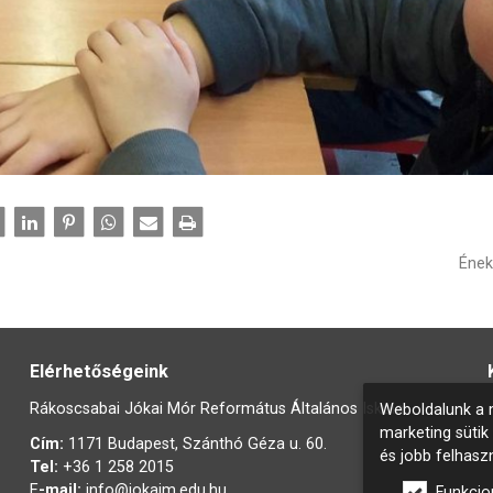
Ének
Elérhetőségeink
Rákoscsabai Jókai Mór Református Általános Iskola
Weboldalunk a m
marketing sütik
Cím:
1171 Budapest, Szánthó Géza u. 60.
és jobb felhasz
Tel:
+36 1 258 2015
E
-mail:
info@jokaim.edu.hu
Funkcio