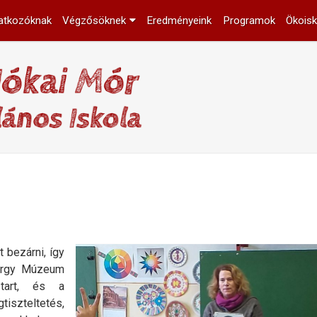
atkozóknak
Végzősöknek
Eredményeink
Programok
Ökoisk
 bezárni, így
örgy Múzeum
 tart, és a
tiszteltetés,