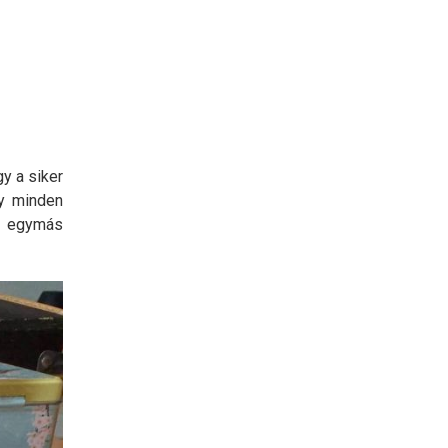
y a siker
gy minden
y egymás