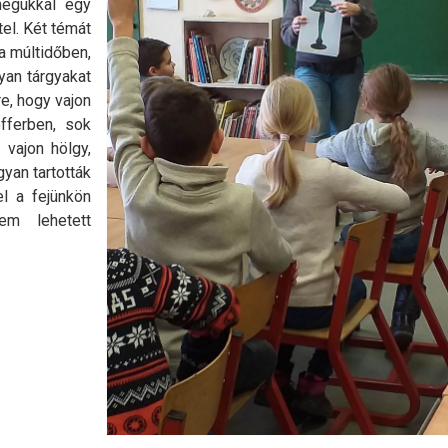
megukkal egy
tel. Két témát
ra múltidőben,
yan tárgyakat
e, hogy vajon
offerben, sok
 vajon hölgy,
gyan tartották
el a fejünkön
em lehetett