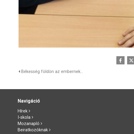
Békesség földön az embernek...
Navigáció
Hírek
I-skola
Mozanapló
Beiratkozóknak