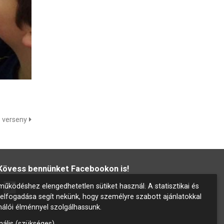
 verseny
Kövess bennünket Facebookon is!
űködéshez elengedhetetlen sütiket használ. A statisztikai és
Rákoscsabai Jókai Mór Református Általános Iskola
 elfogadása segít nekünk, hogy személyre szabott ajánlatokkal
nálói élménnyel szolgálhassunk.
nális (szükséges)