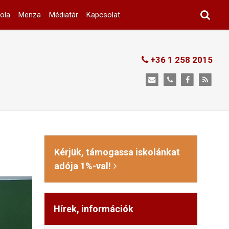
ola
Menza
Médiatár
Kapcsolat
+36 1 258 2015
Kérjük, támogassa iskolánkat
adója 1%-val!
Hírek, információk