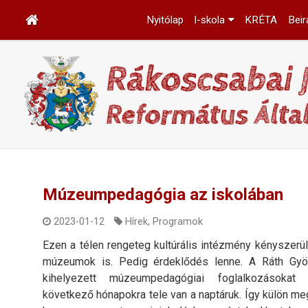
Nyitólap
I-skola
KRÉTA
Beir
Múzeumpedagógia az iskolában
2023-01-12
Hírek
,
Programok
Ezen a télen rengeteg kultúrális intézmény kényszerült
múzeumok is. Pedig érdeklődés lenne. A Ráth Gy
kihelyezett múzeumpedagógiai foglalkozásokat
következő hónapokra tele van a naptáruk. Így külön meg