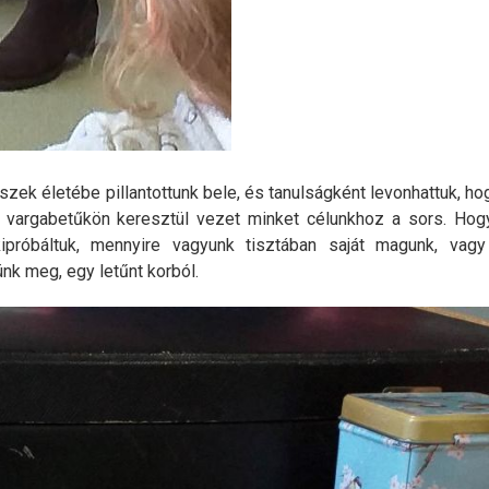
ek életébe pillantottunk bele, és tanulságként levonhattuk, hog
 vargabetűkön keresztül vezet minket célunkhoz a sors. Ho
ipróbáltuk, mennyire vagyunk tisztában saját magunk, vag
nk meg, egy letűnt korból.