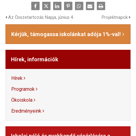
Az Összetartozás Napja, június 4.
Projektnapok
Kérjük, támogassa iskolánkat adója 1%-val!
Hírek, információk
Hírek
Programok
Ökoiskola
Eredményeink
Iskolai póló és nyakkendő vásárlására a