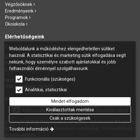
Végzősöknek
Eredményeink
Programok
Ökoiskola
Elérhetőségeink
Rákoscsabai Jókai Mór Református Általános Iskola
Weboldalunk a működéshez elengedhetetlen sütiket
használ. A statisztikai és marketing sütik elfogadása segít
Cím:
1171 Budapest, Szánthó Géza u. 60.
nekünk, hogy személyre szabott ajánlatokkal és jobb
Tel:
+36 1 258 2015
felhasználói élménnyel szolgálhassunk.
E
-mail:
info@jokaim.edu.hu
Funkcionális (szükséges)
Igazgató:
Gazdag László
OM azonosító:
201632
Analitikai, statisztikai
Kövess bennünket Facebookon is!
Mindet elfogadom
Kiválasztottak mentése
Rákoscsabai Jókai Mór Református Általános Iskola
Csak a szükségesek
Copyright ©2026 Rákoscsabai Jókai Mór Református Általános
Iskola.
Impresszum
Adatvédelmi nyilatkozat
Süti beállítások
További információ
Kreatív website