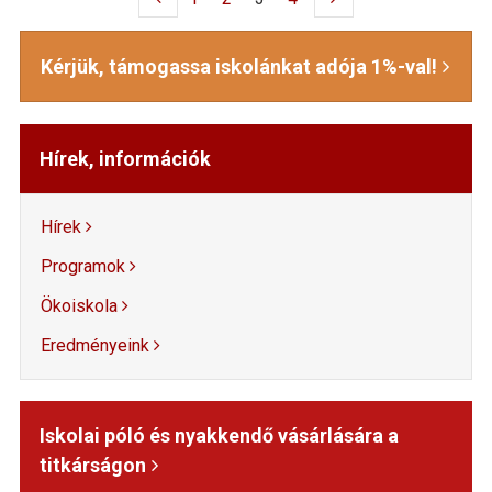
Kérjük, támogassa iskolánkat adója 1%-val!
Hírek, információk
Hírek
Programok
Ökoiskola
Eredményeink
Iskolai póló és nyakkendő vásárlására a
titkárságon