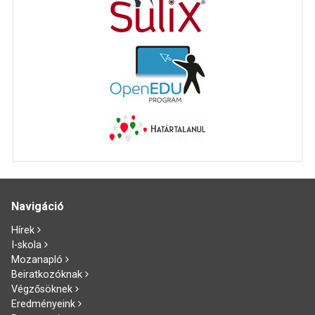
Navigáció
Hírek
I-skola
Mozanapló
Beiratkozóknak
Végzősöknek
Eredményeink