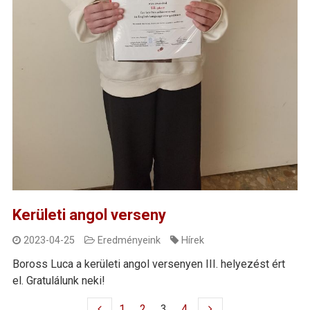
Kerületi angol verseny
2023-04-25
Eredményeink
Hírek
Boross Luca a kerületi angol versenyen III. helyezést ért
el. Gratulálunk neki!
1
2
3
4