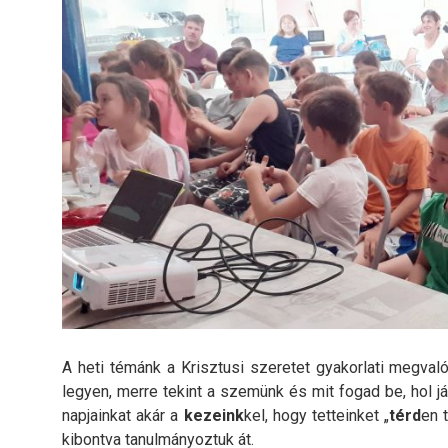
A heti témánk a Krisztusi szeretet gyakorlati megva
legyen, merre tekint a szemünk és mit fogad be, hol já
napjainkat akár a
kezeink
kel, hogy tetteinket „
térd
en 
kibontva tanulmányoztuk át.