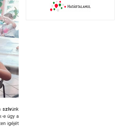
en
szív
ünk
k-e úgy a
ten igéjét