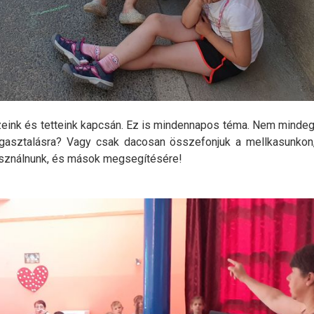
ezeink és tetteink kapcsán. Ez is mindennapos téma. Nem minde
igasztalásra? Vagy csak dacosan összefonjuk a mellkasunkon
asználnunk, és mások megsegítésére!