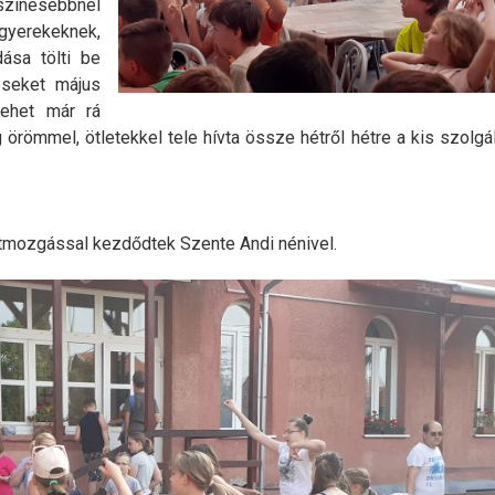
színesebbnél
gyerekeknek,
dása tölti be
éseket május
lehet már rá
g örömmel, ötletekkel tele hívta össze hétről hétre a kis szolgá
estmozgással kezdődtek Szente Andi nénivel.