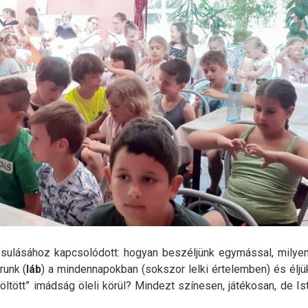
lósulásához kapcsolódott: hogyan beszéljünk egymással, mily
runk (
láb
) a mindennapokban (sokszor lelki értelemben) és éljü
töltött” imádság öleli körül? Mindezt színesen, játékosan, de Is