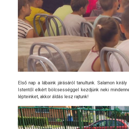
Első nap a lábaink járásáról tanultunk. Salamon király
Istentől elkért bölcsességgel kezdjünk neki mindenne
lépteinket, akkor áldás lesz rajtunk!