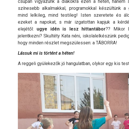
csupán vigyázunk a diákokra ezen a héten, hanem 
színesebb alkalmakkal, programokkal készültünk a 
mind lelkileg, mind testileg! Isten szeretete és ál
ezeket a napokat, s már izgatottan kapjuk a kérd
elejétől:
ugye idén is lesz hittantábor
?? Mikor 
jelentkezni? Skultéty Kata néni, iskolalelkészünk pedi
hogy minden részlet megszülessen: a TÁBORRA!
Lássuk mi is történt a héten!
A reggeli gyülekezők jó hangulatban, olykor egy kis t