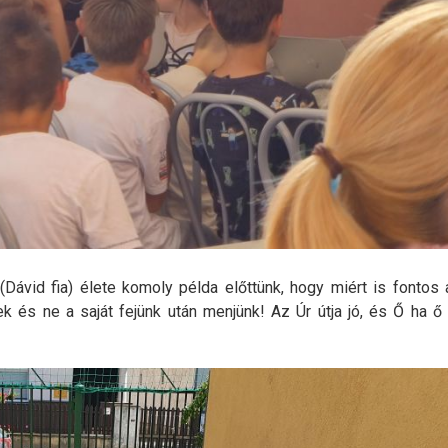
 (Dávid fia) élete komoly példa előttünk, hogy miért is fontos 
k és ne a saját fejünk után menjünk! Az Úr útja jó, és Ő ha ő 