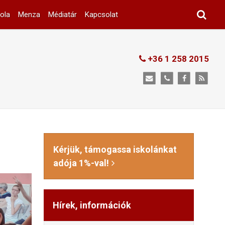
ola
Menza
Médiatár
Kapcsolat
+36 1 258 2015
Kérjük, támogassa iskolánkat
adója 1%-val!
Hírek, információk