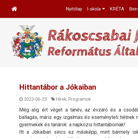
Nyitólap
I-skola
KRÉTA
Beir
Hittantábor a Jókaiban
2023-06-23
Hírek
,
Programok
Még alig ért véget a tanév, az évzáró és a csodá
ballagás, máris egy izgalmas és eseményteli hétnek 
gyermekek és tanárok: a napközis hittantábornak!
Itt a Jókaiban sincs ez másképp, mint bármely is