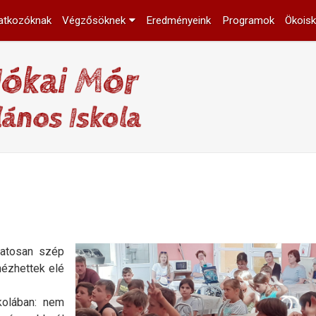
atkozóknak
Végzősöknek
Eredményeink
Programok
Ökoisk
latosan szép
nézhettek elé
kolában: nem