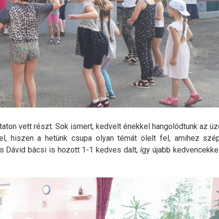
taton vett részt. Sok ismert, kedvelt énekkel hangolódtunk az üz
ivel, hiszen a hetünk csupa olyan témát ölelt fel, amihez sz
és Dávid bácsi is hozott 1-1 kedves dalt, így újabb kedvencekkel